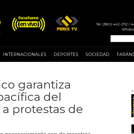
Tel: (380) 442-2112 /
Whatsa
INTERNACIONALES
DEPORTES
SOCIEDAD
FARÁN
co garantiza
acífica del
a protestas de