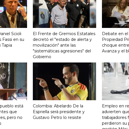
aniel Scioli
El Frente de Gremios Estatales
Debate en el
 Fassi en su
decretó el "estado de alerta y
Propiedad Pri
 Tapia
movilización" ante las
choque entre
"sistemáticas agresiones" del
Avanza y el b
Gobierno
 pueblo está
Colombia: Abelardo De la
Empleo en re
ntes que
Espriella será presidente y
advierten qu
res, pero no
Gustavo Petro lo resiste
trabajadores 
s
perdieron su 