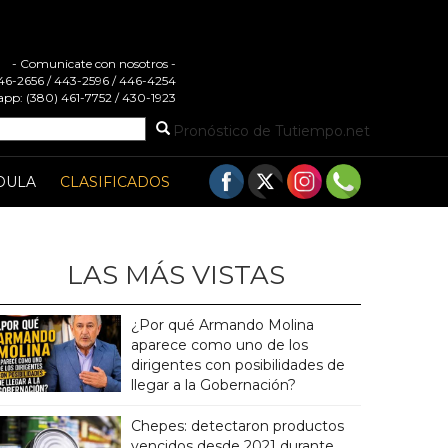
- Comunicate con nosotros -
 446-2656 / 443-2596 / 446-4254
pp: (380) 461-7752 / 430-1923
Pronóstico de Tutiempo.net
DULA
CLASIFICADOS
LAS MÁS VISTAS
¿Por qué Armando Molina
aparece como uno de los
dirigentes con posibilidades de
llegar a la Gobernación?
Chepes: detectaron productos
vencidos desde 2021 durante