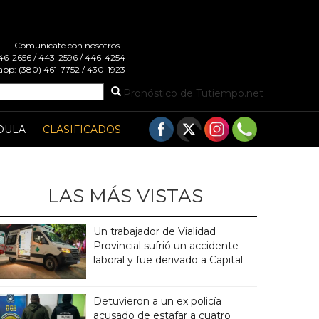
- Comunicate con nosotros -
 446-2656 / 443-2596 / 446-4254
pp: (380) 461-7752 / 430-1923
Pronóstico de Tutiempo.net
DULA
CLASIFICADOS
LAS MÁS VISTAS
Un trabajador de Vialidad
Provincial sufrió un accidente
laboral y fue derivado a Capital
Detuvieron a un ex policía
acusado de estafar a cuatro