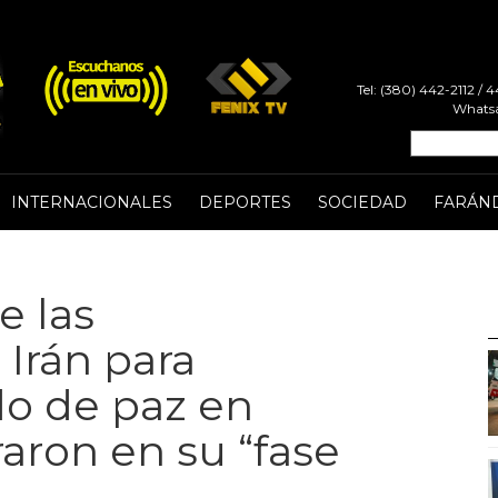
Tel: (380) 442-2112 /
Whatsa
INTERNACIONALES
DEPORTES
SOCIEDAD
FARÁN
e las
Irán para
do de paz en
aron en su “fase