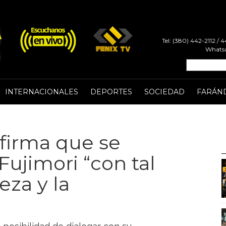
Tel: (380) 442-2112 /
Whatsa
INTERNACIONALES
DEPORTES
SOCIEDAD
FARÁN
firma que se
Fujimori “con tal
eza y la