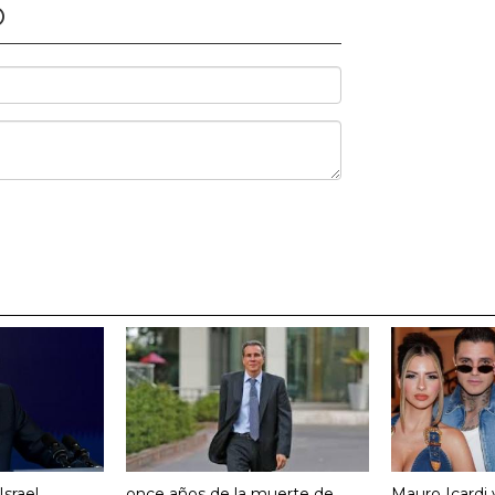
O
srael
once años de la muerte de
Mauro Icardi 