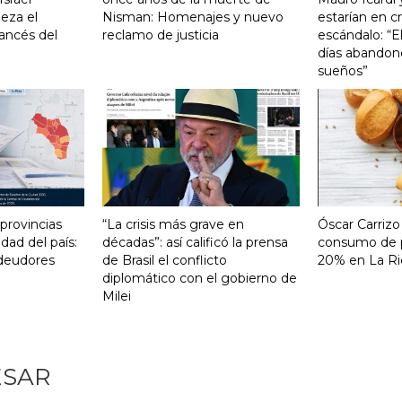
eza el
Nisman: Homenajes y nuevo
estarían en cri
ancés del
reclamo de justicia
escándalo: “E
días abandonó
sueños”
 provincias
“La crisis más grave en
Óscar Carrizo
ad del país:
décadas”: así calificó la prensa
consumo de p
 deudores
de Brasil el conflicto
20% en La Ri
diplomático con el gobierno de
Milei
ESAR