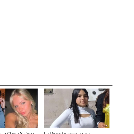
y la China Suárez
La Rioja: buscan a una