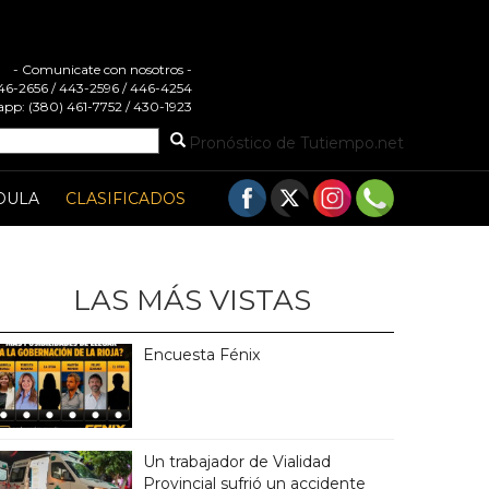
- Comunicate con nosotros -
 446-2656 / 443-2596 / 446-4254
pp: (380) 461-7752 / 430-1923
Pronóstico de Tutiempo.net
DULA
CLASIFICADOS
LAS MÁS VISTAS
Encuesta Fénix
Un trabajador de Vialidad
Provincial sufrió un accidente