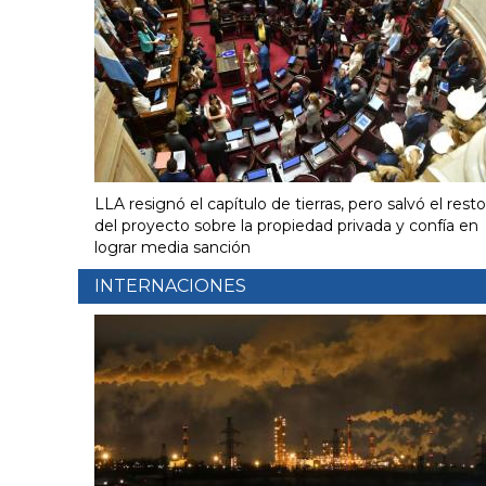
LLA resignó el capítulo de tierras, pero salvó el resto
del proyecto sobre la propiedad privada y confía en
lograr media sanción
INTERNACIONES