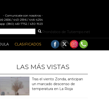
- Comunicate con nosotros -
 446-2656 / 443-2596 / 446-4254
pp: (380) 461-7752 / 430-1923
Pronóstico de Tutiempo.net
DULA
CLASIFICADOS
LAS MÁS VISTAS
Tras el viento Zonda, anticipan
un marcado descenso de
temperatura en La Rioja