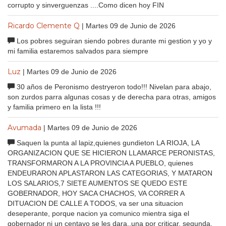
corrupto y sinverguenzas ....Como dicen hoy FIN
Ricardo Clemente Q
| Martes 09 de Junio de 2026
Los pobres seguiran siendo pobres durante mi gestion y yo y
mi familia estaremos salvados para siempre
Luz
| Martes 09 de Junio de 2026
30 años de Peronismo destryeron todo!!! Nivelan para abajo,
son zurdos parra algunas cosas y de derecha para otras, amigos
y familia primero en la lista !!!
Avumada
| Martes 09 de Junio de 2026
Saquen la punta al lapiz,quienes gundieton LA RIOJA, LA
ORGANIZACION QUE SE HICIERON LLAMARCE PERONISTAS,
TRANSFORMARON A LA PROVINCIA A PUEBLO, quienes
ENDEURARON APLASTARON LAS CATEGORIAS, Y MATARON
LOS SALARIOS,7 SIETE AUMENTOS SE QUEDO ESTE
GOBERNADOR, HOY SACA CHACHOS, VA CORRER A
DITUACION DE CALLE A TODOS, va ser una situacion
deseperante, porque nacion ya comunico mientra siga el
gobernador ni un centavo se les dara,.una por criticar, segunda,