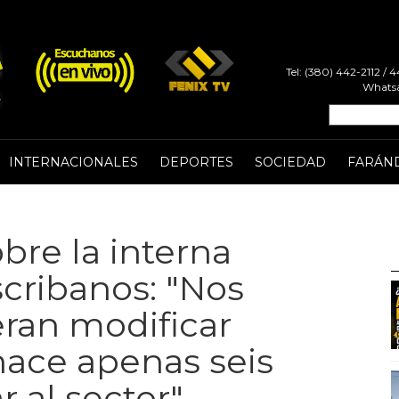
Tel: (380) 442-2112 /
Whatsa
INTERNACIONALES
DEPORTES
SOCIEDAD
FARÁN
bre la interna
scribanos: "Nos
ran modificar
hace apenas seis
 al sector"