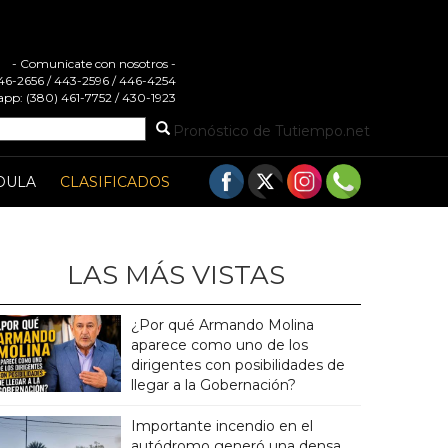
- Comunicate con nosotros -
 446-2656 / 443-2596 / 446-4254
pp: (380) 461-7752 / 430-1923
Pronóstico de Tutiempo.net
DULA
CLASIFICADOS
LAS MÁS VISTAS
¿Por qué Armando Molina
aparece como uno de los
dirigentes con posibilidades de
llegar a la Gobernación?
Importante incendio en el
autódromo generó una densa