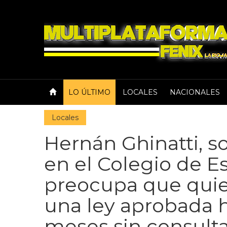
LO ÚLTIMO
LOCALES
NACIONALES
Locales
Hernán Ghinatti, so
en el Colegio de E
preocupa que quie
una ley aprobada 
meses sin consultar