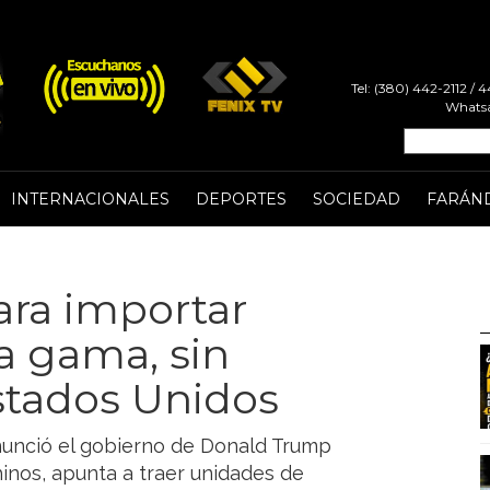
Tel: (380) 442-2112 /
Whatsa
INTERNACIONALES
DEPORTES
SOCIEDAD
FARÁN
ara importar
ta gama, sin
stados Unidos
nunció el gobierno de Donald Trump
hinos, apunta a traer unidades de