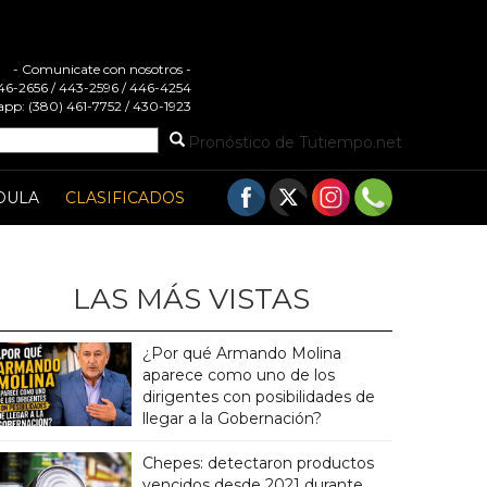
- Comunicate con nosotros -
 446-2656 / 443-2596 / 446-4254
pp: (380) 461-7752 / 430-1923
Pronóstico de Tutiempo.net
DULA
CLASIFICADOS
LAS MÁS VISTAS
¿Por qué Armando Molina
aparece como uno de los
dirigentes con posibilidades de
llegar a la Gobernación?
Chepes: detectaron productos
vencidos desde 2021 durante