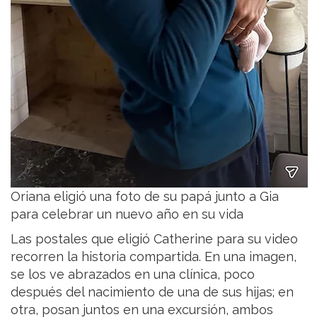
Oriana eligió una foto de su papá junto a Gia
para celebrar un nuevo año en su vida
Las postales que eligió Catherine para su video
recorren la historia compartida. En una imagen,
se los ve abrazados en una clínica, poco
después del nacimiento de una de sus hijas; en
otra, posan juntos en una excursión, ambos