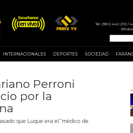
Tel: (380) 442-2112 /
Whatsa
INTERNACIONALES
DEPORTES
SOCIEDAD
FARÁN
ariano Perroni
cio por la
na
pasado que Luque era el “médico de