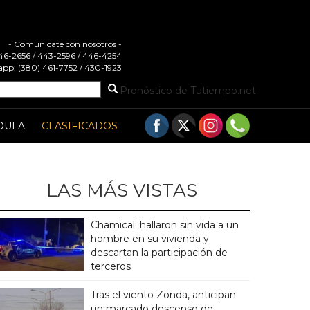
- Comunicate con nosotros -
 446-2656 / 443-2596 / 446-4254
pp: (380) 461-7752 / 430-1923
Pronóstico de Tutiempo.net
DULA
CLASIFICADOS
LAS MÁS VISTAS
Chamical: hallaron sin vida a un
hombre en su vivienda y
descartan la participación de
terceros
Tras el viento Zonda, anticipan
un marcado descenso de