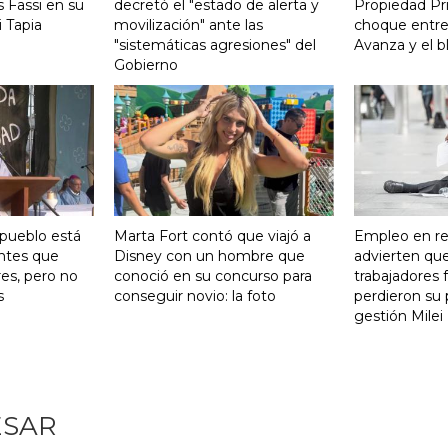
 Fassi en su
decretó el "estado de alerta y
Propiedad Pri
 Tapia
movilización" ante las
choque entre
"sistemáticas agresiones" del
Avanza y el b
Gobierno
 pueblo está
Marta Fort contó que viajó a
Empleo en re
ntes que
Disney con un hombre que
advierten qu
res, pero no
conoció en su concurso para
trabajadores 
s
conseguir novio: la foto
perdieron su 
gestión Milei
ESAR