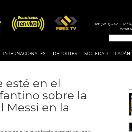
Tel: (380) 442-2112 /
Whatsa
INTERNACIONALES
DEPORTES
SOCIEDAD
FARÁN
 esté en el
fantino sobre la
l Messi en la