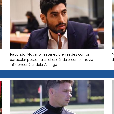
Facundo Moyano reapareció en redes con un
M
particular posteo tras el escándalo con su novia
d
influencer Candela Arizaga