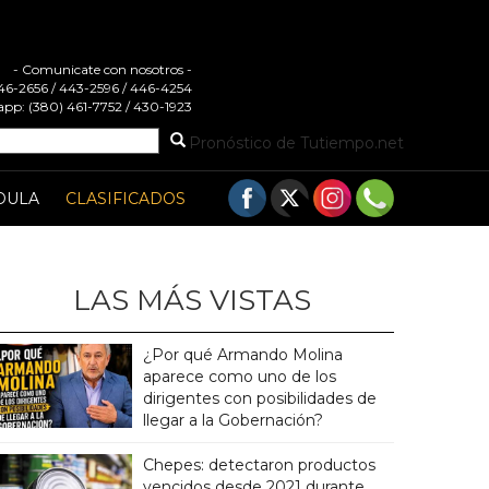
- Comunicate con nosotros -
 446-2656 / 443-2596 / 446-4254
pp: (380) 461-7752 / 430-1923
Pronóstico de Tutiempo.net
DULA
CLASIFICADOS
LAS MÁS VISTAS
¿Por qué Armando Molina
aparece como uno de los
dirigentes con posibilidades de
llegar a la Gobernación?
Chepes: detectaron productos
vencidos desde 2021 durante