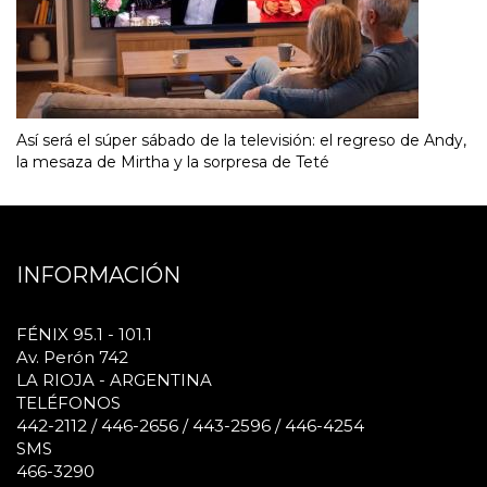
Así será el súper sábado de la televisión: el regreso de Andy,
la mesaza de Mirtha y la sorpresa de Teté
INFORMACIÓN
FÉNIX 95.1 - 101.1
Av. Perón 742
LA RIOJA - ARGENTINA
TELÉFONOS
442-2112 / 446-2656 / 443-2596 / 446-4254
SMS
466-3290