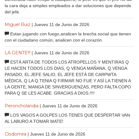
la cara deja a simples empleados a dar soluciones que depende
del jefe.
Miguel Ruiz
| Jueves 11 de Junio de 2026
Estan jugando con fuego,analicen la brecha social que tienen
con el ciudadano común, analicen con el corazón.
LA GENTE!!!
| Jueves 11 de Junio de 2026
ESTÁ ARTA DE TODOS LOS ATROPELLOS Y MENTIRAS Q
LE HACEN TODOS LOS DIAS, Q VENGA MAÑANA, Q VENGA
PASADO, EL JEFE SALIO, EL JEFE ESTÁ DE CARPWTA
MÈDICA, Q LA Q TENIA Q FIRMAR NO FUE Y ASÍ LA TIENEN A
LA GENTE, MANGA DE SINVERGUENZAS, PERO FALTA COPO
PARA Q SE LES ACABE. GRACIAS A DIOS.!!!!
Peroncholandia
| Jueves 11 de Junio de 2026
LOS VAGOS A GOLPES LOS TENES QUE DESPERTAR VAN
AL LABURO A TOMAR MATE!
Clodomira
| Jueves 11 de Junio de 2026