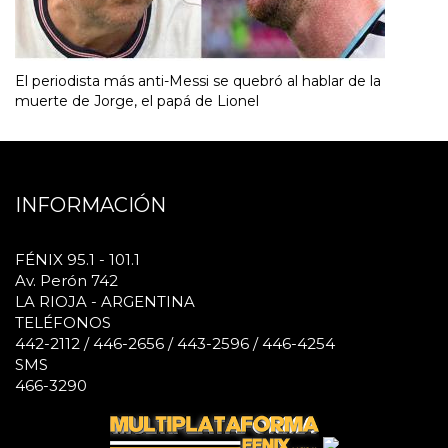
El periodista más anti-Messi se quebró al hablar de la
muerte de Jorge, el papá de Lionel
INFORMACIÓN
FÉNIX 95.1 - 101.1
Av. Perón 742
LA RIOJA - ARGENTINA
TELÉFONOS
442-2112 / 446-2656 / 443-2596 / 446-4254
SMS
466-3290