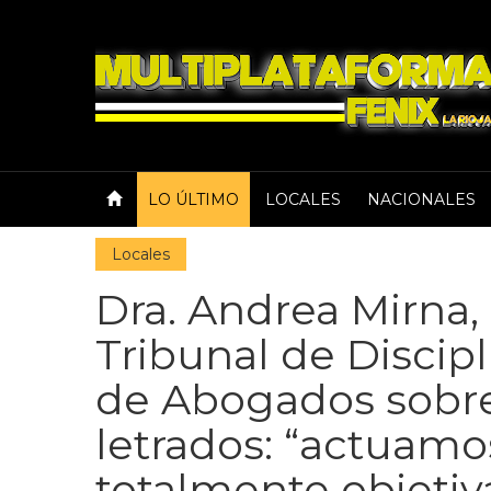
LO ÚLTIMO
LOCALES
NACIONALES
Locales
Dra. Andrea Mirna,
Tribunal de Discip
de Abogados sobre
letrados: “actuam
totalmente objetiv