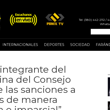
Tel: (380) 442-2112 /
Whatsa
INTERNACIONALES
DEPORTES
SOCIEDAD
FARÁN
 integrante del
lina del Consejo
 las sanciones a
os de manera
a e imparcial”