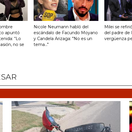
hombre
Nicole Neumann habló del
Milei se refiri
co apuntó
escándalo de Facundo Moyano
del padre de 
tenida: “Lo
y Candela Arizaga: "No es un
vergüenza pen
asión, no se
tema..."
ESAR