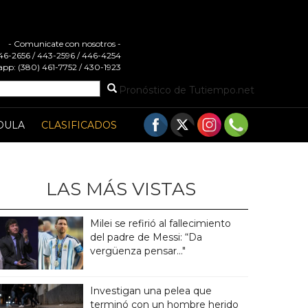
- Comunicate con nosotros -
 446-2656 / 443-2596 / 446-4254
pp: (380) 461-7752 / 430-1923
Pronóstico de Tutiempo.net
DULA
CLASIFICADOS
LAS MÁS VISTAS
Milei se refirió al fallecimiento
del padre de Messi: “Da
vergüenza pensar..."
Investigan una pelea que
terminó con un hombre herido