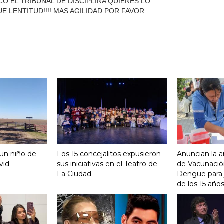
 EL TRIBUNAL DE DISCIPLINA QUIENES LO
E LENTITUD!!!! MAS AGILIDAD POR FAVOR
 un niño de
Los 15 concejalitos expusieron
Anuncian la a
vid
sus iniciativas en el Teatro de
de Vacunación
La Ciudad
Dengue para j
de los 15 año