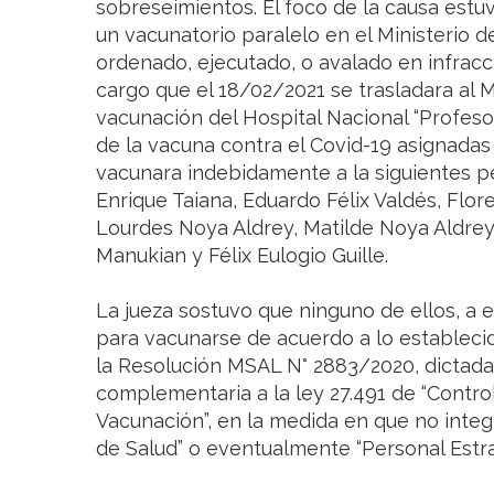
sobreseimientos. El foco de la causa est
un vacunatorio paralelo en el Ministerio d
ordenado, ejecutado, o avalado en infracc
cargo que el 18/02/2021 se trasladara al 
vacunación del Hospital Nacional “Profeso
de la vacuna contra el Covid-19 asignadas
vacunara indebidamente a la siguientes pe
Enrique Taiana, Eduardo Félix Valdés, Flor
Lourdes Noya Aldrey, Matilde Noya Aldrey
Manukian y Félix Eulogio Guille.
La jueza sostuvo que ninguno de ellos, a e
para vacunarse de acuerdo a lo estableci
la Resolución MSAL N° 2883/2020, dictada
complementaria a la ley 27.491 de “Contr
Vacunación”, en la medida en que no integ
de Salud” o eventualmente “Personal Estra