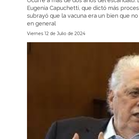
Ocurre a más de dos años del escándalo. L
Eugenia Capuchetti, que dictó más procesa
subrayó que la vacuna era un bien que no 
en general
Viernes 12 de Julio de 2024