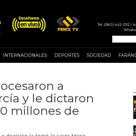
Tel: (380) 442-2112 /
Whatsa
INTERNACIONALES
DEPORTES
SOCIEDAD
FARÁN
rocesaron a
cía y le dictaron
0 millones de