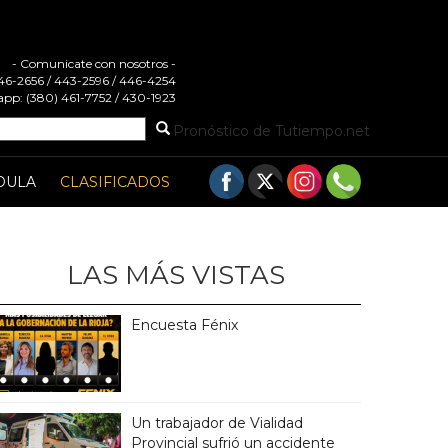
- Comunicate con nosotros -
 446-2656 / 443-2596 / 446-4254
pp: (380) 461-7752 / 430-1923
Pronóstico de Tutiempo.net
DULA
CLASIFICADOS
LAS MÁS VISTAS
Encuesta Fénix
Un trabajador de Vialidad
Provincial sufrió un accidente