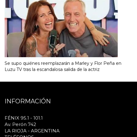
Se supo quiénes reemplazarán a Marley y Flor Peña en
Luzu TV tras la escandalosa salida de la actriz
INFORMACIÓN
FÉNIX 95.1 - 101.1
Av. Perón 742
LA RIOJA - ARGENTINA