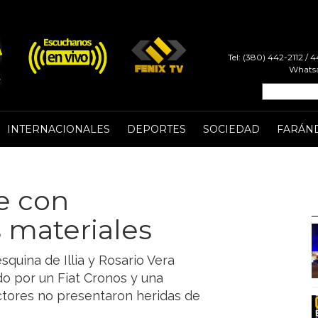
Tel: (380) 442-2112 /
Whatsa
INTERNACIONALES
DEPORTES
SOCIEDAD
FARÁN
te con
 materiales
quina de Illia y Rosario Vera
ado por un Fiat Cronos y una
tores no presentaron heridas de