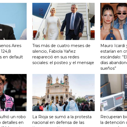
uenos Aires
Tras más de cuatro meses de
Mauro Icardi 
 124,8
silencio, Fabiola Yañez
estarían en cri
s en default
reapareció en sus redes
escándalo: “E
sociales: el posteo y el mensaje
días abandonó
sueños”
ufrió un robo
La Rioja se sumó a la protesta
Recuperan bi
 detalles en
nacional en defensa de las
la detención