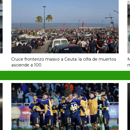
Cruce fronterizo masivo a Ceuta: la cifra de muertos
M
asciende a 100
m