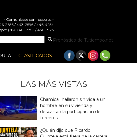
- Comunicate con nosotros -
 446-2656 / 443-2596 / 446-4254
pp: (380) 461-7752 / 430-1923
Pronóstico de Tutiempo.net
DULA
CLASIFICADOS
LAS MÁS VISTAS
Chamical: hallaron sin vida a un
hombre en su vivienda y
descartan la participación de
terceros
¿Quién dijo que Ricardo
Quintela está fuera de la carrera