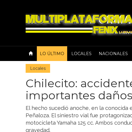
LO ÚLTIMO
LOCALES
NACIONALES
Locales
Chilecito: acciden
importantes daños
El hecho sucedió anoche, en la conocida es
Peñaloza. El siniestro vial fue protagoniz
motocicleta Yamaha 125 cc. Ambos conduc
gravedad.