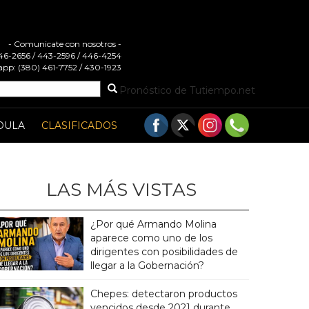
- Comunicate con nosotros -
 446-2656 / 443-2596 / 446-4254
pp: (380) 461-7752 / 430-1923
Pronóstico de Tutiempo.net
DULA
CLASIFICADOS
LAS MÁS VISTAS
¿Por qué Armando Molina
aparece como uno de los
dirigentes con posibilidades de
llegar a la Gobernación?
Chepes: detectaron productos
vencidos desde 2021 durante