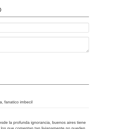
O
ta, fanatico imbecil
sde la profunda ignorancia, buenos aires tiene
a los que comentan tan livianamente no pueden