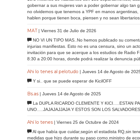
gobernar a sus mujeres van a poder gobernar algo tan g
no olvidemos que tenemos a YPF en manos argentinas, 
hablen porque tienen boca, piensen y no sean libertarios
MAT
| Viernes 31 de Julio de 2026
NO VI UN TIPO MAS..No hemos publicado su comentari
injurias manifiestas. Esto no es una censura, sino un a
invitación para que se acerque a los estudios de Radio 
8:30 a 20:00 horas, donde podrá realizar la denuncia púb
Ahi lo tenes al pelotudo
| Jueves 14 de Agosto de 202
Y si.. que se puede esperar de KicilOFF
Bs.as
| Jueves 14 de Agosto de 2025
La DUPLA RICARDO CLEMENTE Y KICI.....ESTAN PAR
UNO.....JAJAJAJJAJA Y ESTOS SON LOS SALVADORES HE
Ahí lo tenes
| Viernes 25 de Octubre de 2024
Al que había que cuidar,según el estadista RQ,sin ten
medidas que hizo durante su paso como.ministro de econ