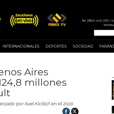
Tel: (380) 442-2112 /
Whatsa
INTERNACIONALES
DEPORTES
SOCIEDAD
FARÁN
enos Aires
124,8 millones
lt
anzado por Axel Kicillóf en el 2020