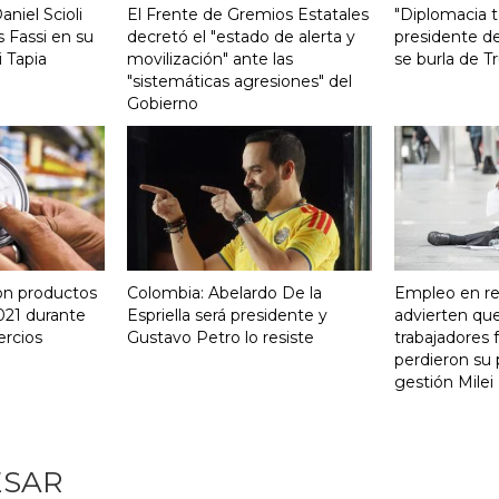
aniel Scioli
El Frente de Gremios Estatales
"Diplomacia te
 Fassi en su
decretó el "estado de alerta y
presidente de
 Tapia
movilización" ante las
se burla de 
"sistemáticas agresiones" del
Gobierno
on productos
Colombia: Abelardo De la
Empleo en re
021 durante
Espriella será presidente y
advierten qu
ercios
Gustavo Petro lo resiste
trabajadores 
perdieron su 
gestión Milei
ESAR