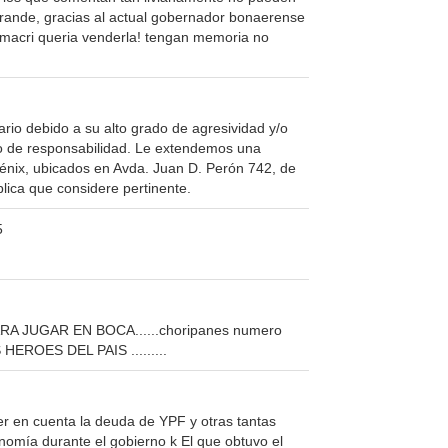
rande, gracias al actual gobernador bonaerense
macri queria venderla! tengan memoria no
o debido a su alto grado de agresividad y/o
cto de responsabilidad. Le extendemos una
Fénix, ubicados en Avda. Juan D. Perón 742, de
lica que considere pertinente.
5
A JUGAR EN BOCA......choripanes numero
ROES DEL PAIS .........
er en cuenta la deuda de YPF y otras tantas
omía durante el gobierno k El que obtuvo el