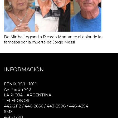
De Mirtha Legrand a Ricardo Montaner: el dolor de los
famosos por la muerte de Jorge Messi
INFORMACIÓN
FÉNIX 95.1 - 101.1
Av. Perón 742
LA RIOJA - ARGENTINA
TELÉFONOS
442-2112 / 446-2656 / 443-2596 / 446-4254
SMS
466-3290