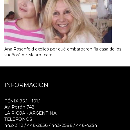
Ana Rosenfeld explicó por qué embargaron “la casa de los
sueños” de Mauro Icardi
INFORMACIÓN
FÉNIX 95.1 - 101.1
Av. Perón 742
LA RIOJA - ARGENTINA
TELÉFONOS
442-2112 / 446-2656 / 443-2596 / 446-4254