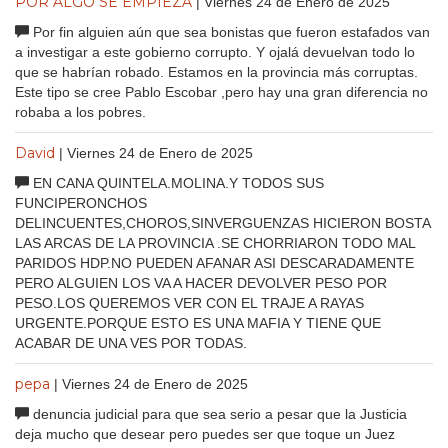
POR ALGO SE EMPIEZA
| Viernes 24 de Enero de 2025
Por fin alguien aún que sea bonistas que fueron estafados van
a investigar a este gobierno corrupto. Y ojalá devuelvan todo lo
que se habrían robado. Estamos en la provincia más corruptas.
Este tipo se cree Pablo Escobar ,pero hay una gran diferencia no
robaba a los pobres.
David
| Viernes 24 de Enero de 2025
EN CANA QUINTELA.MOLINA.Y TODOS SUS
FUNCIPERONCHOS
DELINCUENTES,CHOROS,SINVERGUENZAS HICIERON BOSTA
LAS ARCAS DE LA PROVINCIA .SE CHORRIARON TODO MAL
PARIDOS HDP.NO PUEDEN AFANAR ASI DESCARADAMENTE
PERO ALGUIEN LOS VA A HACER DEVOLVER PESO POR
PESO.LOS QUEREMOS VER CON EL TRAJE A RAYAS
URGENTE.PORQUE ESTO ES UNA MAFIA Y TIENE QUE
ACABAR DE UNA VES POR TODAS.
pepa
| Viernes 24 de Enero de 2025
denuncia judicial para que sea serio a pesar que la Justicia
deja mucho que desear pero puedes ser que toque un Juez