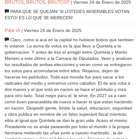
BRUTOS, BRUTOS, BRUTOS!!!
| Viernes 24 de Enero de 2025
PARA QUE SE QUEJAN! SI USTEDES MISERABLES VOTAN
ESTO! ES LO QUE SE MERECEN!
Para IA
| Viernes 24 de Enero de 2025
Claro, como si acá en la capital no hubiese bobos que tambien
lo votaron. La suma de votos es la que llevo a Quintela a la
gobernacion. Y antes de éso el arreglo entre Quintela y Martin
Menem a este último a la Camara de Diputados. Vean y analicen
los resultados de ambas elecciones y veran como se entregaron
los votos para acomodarse entre ellos. Riojanos, dejen de
hacerse los pelotudos. Toda esa movida fue para sacar a los
radicales del medio y entramos como caballos. El de aca roba a
dos manos y el que está en nacion se hace el pelotudo y mira
para otro lado. Total mejor para el, le sirve. En 2027 va a caer
como buen paracaidista de nuevo e hacer lo que estan haciendo
en nacion. Despedir gente, limitar la salud, educacion, seguridad
y obra publica en nombre de un falso superávit fiscal mientras
ellos al igual que Quintela se dan la gran vida. Acaso el mismo
Preaidente no se anda paseando por todo el mundo o la propia
hermana metiendo las uñas junto a nuesto martinsito , la de