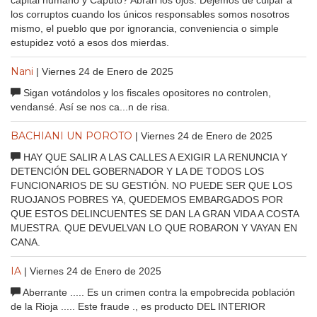
capital humano y Caputo? Abran los ojos. Dejemos de culpar a
los corruptos cuando los únicos responsables somos nosotros
mismo, el pueblo que por ignorancia, conveniencia o simple
estupidez votó a esos dos mierdas.
Nani
| Viernes 24 de Enero de 2025
Sigan votándolos y los fiscales opositores no controlen,
vendansé. Así se nos ca...n de risa.
BACHIANI UN POROTO
| Viernes 24 de Enero de 2025
HAY QUE SALIR A LAS CALLES A EXIGIR LA RENUNCIA Y
DETENCIÓN DEL GOBERNADOR Y LA DE TODOS LOS
FUNCIONARIOS DE SU GESTIÓN. NO PUEDE SER QUE LOS
RUOJANOS POBRES YA, QUEDEMOS EMBARGADOS POR
QUE ESTOS DELINCUENTES SE DAN LA GRAN VIDA A COSTA
MUESTRA. QUE DEVUELVAN LO QUE ROBARON Y VAYAN EN
CANA.
IA
| Viernes 24 de Enero de 2025
Aberrante ..... Es un crimen contra la empobrecida población
de la Rioja ..... Este fraude ., es producto DEL INTERIOR