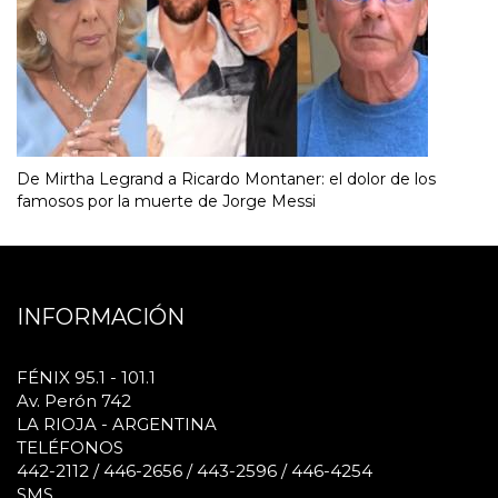
De Mirtha Legrand a Ricardo Montaner: el dolor de los
famosos por la muerte de Jorge Messi
INFORMACIÓN
FÉNIX 95.1 - 101.1
Av. Perón 742
LA RIOJA - ARGENTINA
TELÉFONOS
442-2112 / 446-2656 / 443-2596 / 446-4254
SMS