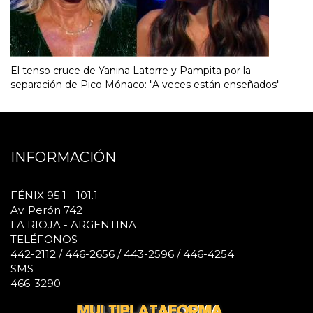
El tenso cruce de Yanina Latorre y Pampita por la
separación de Pico Mónaco: "A veces están enseñados"
INFORMACIÓN
FÉNIX 95.1 - 101.1
Av. Perón 742
LA RIOJA - ARGENTINA
TELÉFONOS
442-2112 / 446-2656 / 443-2596 / 446-4254
SMS
466-3290