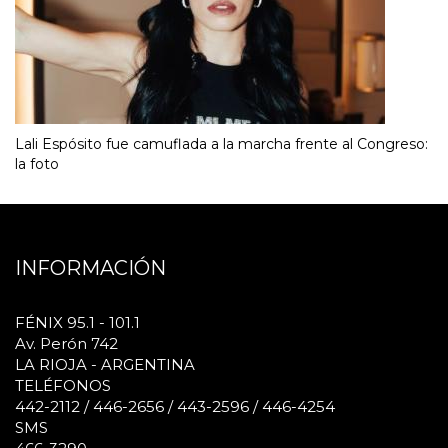
Lali Espósito fue camuflada a la marcha frente al Congreso:
la foto
INFORMACIÓN
FÉNIX 95.1 - 101.1
Av. Perón 742
LA RIOJA - ARGENTINA
TELÉFONOS
442-2112 / 446-2656 / 443-2596 / 446-4254
SMS