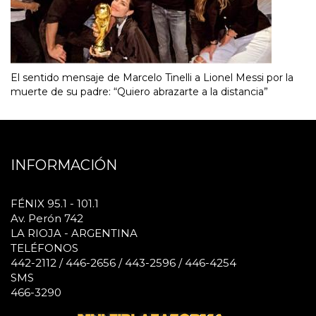
El sentido mensaje de Marcelo Tinelli a Lionel Messi por la
muerte de su padre: “Quiero abrazarte a la distancia”
INFORMACIÓN
FÉNIX 95.1 - 101.1
Av. Perón 742
LA RIOJA - ARGENTINA
TELÉFONOS
442-2112 / 446-2656 / 443-2596 / 446-4254
SMS
466-3290