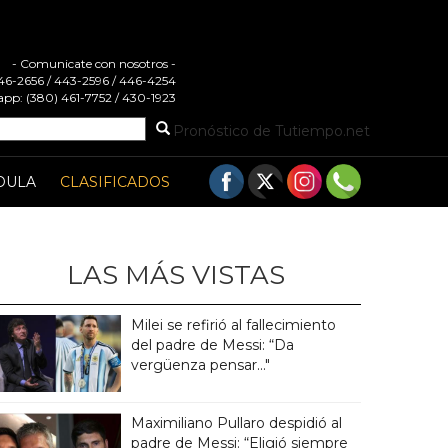
- Comunicate con nosotros -
 446-2656 / 443-2596 / 446-4254
pp: (380) 461-7752 / 430-1923
Pronóstico de Tutiempo.net
DULA
CLASIFICADOS
LAS MÁS VISTAS
Milei se refirió al fallecimiento
del padre de Messi: “Da
vergüenza pensar..."
Maximiliano Pullaro despidió al
padre de Messi: “Eligió siempre