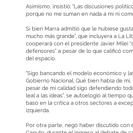
Asimismo, insistió: “Las discusiones polític
porque no me suman en nada a mí ni como
Si bien Marra admitió que le hubiese gust
mucho más grande”, que incluyera a La Li
cooperará con el presidente Javier Milei “
defensores” a pesar de lo que calificó com
del espacio.
“Sigo bancando el modelo económico y las 
Gobierno Nacional. Qué bien habla de mí, 
pesar de mi calidad sigo defendiendo tod
leal a las ideas”, se autoelogió al tiemp
basó en la crítica a otros sectores a exce
izquierda.
Por otra parte, negó haber discutido con e
Caputo, durante el ingreso al debate de c