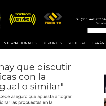
Tel: (380) 442-2112 /
Whatsa
INTERNACIONALES
DEPORTES
SOCIEDAD
FARÁN
hay que discutir
cas con la
gual o similar"
UCedé aseguró que apuesta a "lograr
ionar las propuestas en la