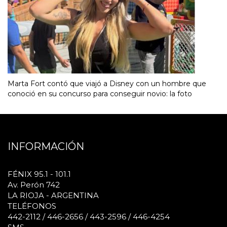
Marta Fort contó que viajó a Disney con un hombre que
conoció en su concurso para conseguir novio: la foto
INFORMACIÓN
FÉNIX 95.1 - 101.1
Av. Perón 742
LA RIOJA - ARGENTINA
TELÉFONOS
442-2112 / 446-2656 / 443-2596 / 446-4254