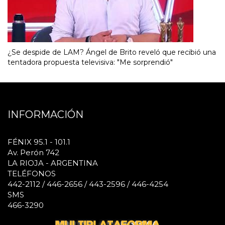
¿Se despide de LAM? Ángel de Brito reveló que recibió una
tentadora propuesta televisiva: "Me sorprendió"
INFORMACIÓN
FÉNIX 95.1 - 101.1
Av. Perón 742
LA RIOJA - ARGENTINA
TELÉFONOS
442-2112 / 446-2656 / 443-2596 / 446-4254
SMS
466-3290