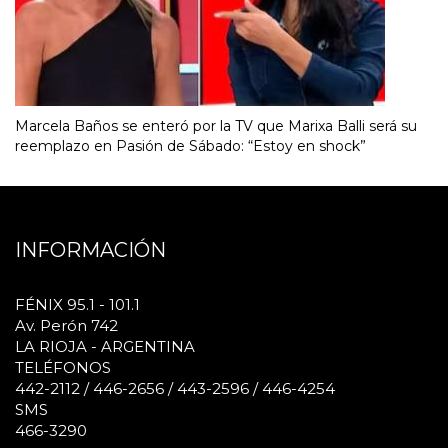
Marcela Baños se enteró por la TV que Marixa Balli será su
reemplazo en Pasión de Sábado: “Estoy en shock”
INFORMACIÓN
FÉNIX 95.1 - 101.1
Av. Perón 742
LA RIOJA - ARGENTINA
TELÉFONOS
442-2112 / 446-2656 / 443-2596 / 446-4254
SMS
466-3290