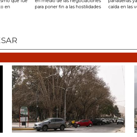
tismo que fue
en medio de las negociaciones
panaderías ya
to en
para poner fin a las hostilidades
caída en las 
ESAR