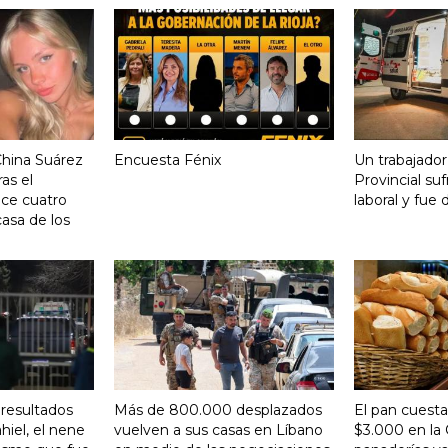
China Suárez
Encuesta Fénix
Un trabajador
ras el
Provincial su
ace cuatro
laboral y fue 
asa de los
 resultados
Más de 800.000 desplazados
El pan cuesta
hiel, el nene
vuelven a sus casas en Líbano
$3.000 en la 