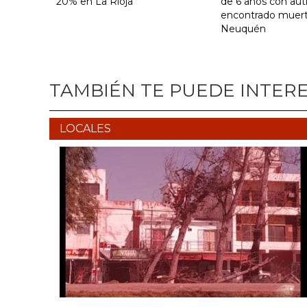
20% en La Rioja
de 6 años con au
encontrado muer
Neuquén
TAMBIÉN TE PUEDE INTER
LOCALES