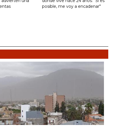
 advierten una
donde vive hace 24 años: "Si es
ventas
posible, me voy a encadenar"