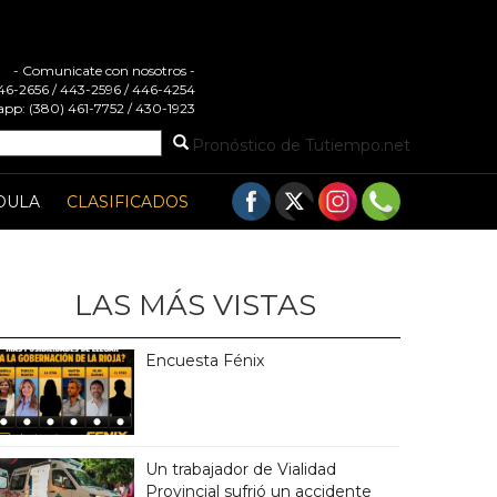
- Comunicate con nosotros -
 446-2656 / 443-2596 / 446-4254
pp: (380) 461-7752 / 430-1923
Pronóstico de Tutiempo.net
DULA
CLASIFICADOS
LAS MÁS VISTAS
Encuesta Fénix
Un trabajador de Vialidad
Provincial sufrió un accidente