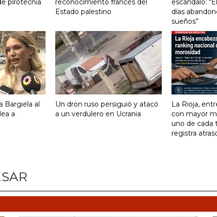
de pirotecnia
reconocimiento francés del
escándalo: “E
Estado palestino
días abandonó
sueños”
 Bargiela al
Un dron ruso persiguió y atacó
La Rioja, entr
dea a
a un verdulero en Ucrania
con mayor mo
uno de cada 
registra atras
ESAR