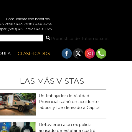
- Comunicate con nosotros -
 446-2656 / 443-2596 / 446-4254
pp: (380) 461-7752 / 430-1923
Pronóstico de Tutiempo.net
DULA
CLASIFICADOS
LAS MÁS VISTAS
Un trabajador de Vialidad
Provincial sufrió un accidente
laboral y fue derivado a Capital
Detuvieron a un ex policía
acusado de estafar a cuatro