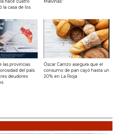
lla hace cuatro
Malvinas”
 la casa de los
e las provincias
Óscar Carrizo asegura que el
rosidad del país:
consumo de pan cayó hasta un
tres deudores
20% en La Rioja
os