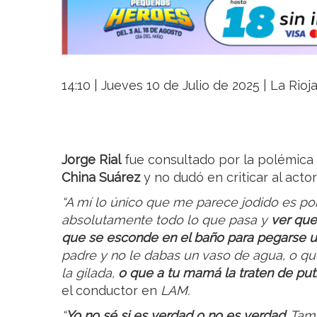
14:10 | Jueves 10 de Julio de 2025 | La Rioj
Jorge Rial
fue consultado por la polémica
China Suárez
y no dudó en criticar al actor
“A mí lo único que me parece jodido es po
absolutamente todo lo que pasa y
ver que
que se esconde en el baño para pegarse 
padre y no le dabas un vaso de agua, o qu
la gilada,
o que a tu mamá la traten de put
el conductor en
LAM.
“
Yo no sé si es verdad o no es verdad
. Tam