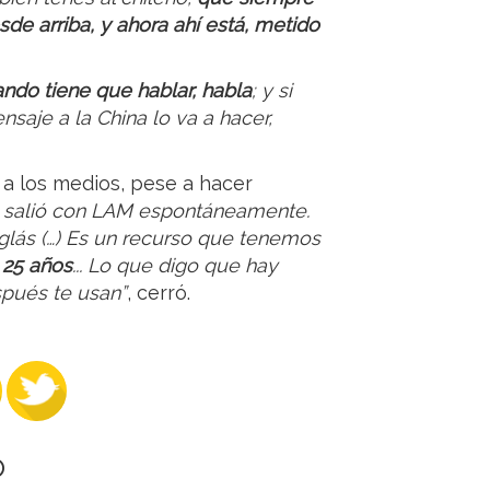
de arriba, y ahora ahí está, metido
ando tiene que hablar, habla
; y si
aje a la China lo va a hacer,
r a los medios, pese a hacer
z salió con LAM espontáneamente.
glás (…) Es un recurso que tenemos
 25 años
... Lo que digo que hay
spués te usan”
, cerró.
O