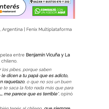
a, Argentina | Fenix Multiplataforma
 pelea entre
Benjamín Vicuña y La
 chileno.
r los pibes, porque saben
 le dicen a tu papá que es adicto,
un raquetazo
, o que no sos un buen
e te saca la foto nada más que para
…, me parece que es terrible
”
, opinó
bién tenés al chileno,
que siempre