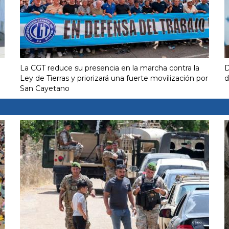
La CGT reduce su presencia en la marcha contra la
D
Ley de Tierras y priorizará una fuerte movilización por
d
San Cayetano