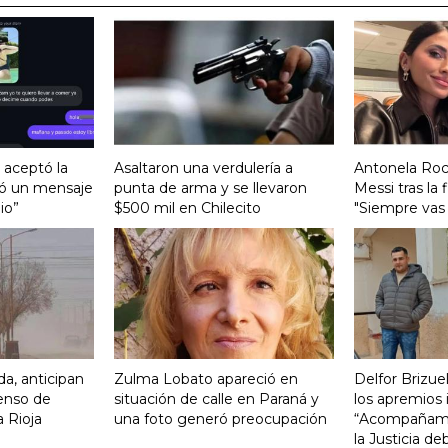
, aceptó la
Asaltaron una verdulería a
Antonela Roc
ió un mensaje
punta de arma y se llevaron
Messi tras la 
io”
$500 mil en Chilecito
"Siempre vas 
da, anticipan
Zulma Lobato apareció en
Delfor Brizue
enso de
situación de calle en Paraná y
los apremios 
 Rioja
una foto generó preocupación
“Acompañamos
la Justicia d