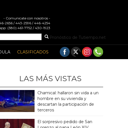
- Comunicate con nosotros -
 446-2656 / 443-2596 / 446-4254
pp: (380) 461-7752 / 430-1923
Pronóstico de Tutiempo.net
DULA
CLASIFICADOS
LAS MÁS VISTAS
Chamical: hallaron sin vida a un
hombre en su vivienda y
descartan la participación de
terceros
El sorpresivo pedido de San
Lorenzo al papa León XIV