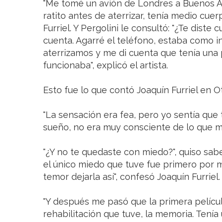
"Me tomé un avión de Londres a Buenos Air
ratito antes de aterrizar, tenía medio cuer
Furriel. Y Pergolini le consultó: "¿Te diste
cuenta. Agarré el teléfono, estaba como 
aterrizamos y me di cuenta que tenía una
funcionaba", explicó el artista.
Esto fue lo que contó Joaquín Furriel en O
"La sensación era fea, pero yo sentía que 
sueño, no era muy consciente de lo que me
"¿Y no te quedaste con miedo?", quiso sab
el único miedo que tuve fue primero por mi
temor dejarla así", confesó Joaquín Furriel.
"Y después me pasó que la primera películ
rehabilitación que tuve, la memoria. Ten