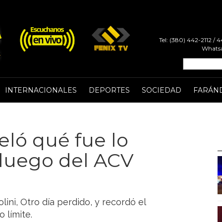
Tel: (380) 442-2112 /
Whatsa
INTERNACIONALES
DEPORTES
SOCIEDAD
FARÁN
eló qué fue lo
 luego del ACV
lini, Otro día perdido, y recordó el
 límite.