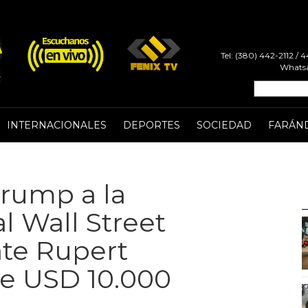
Tel: (380) 442-2112 /
Whatsa
INTERNACIONALES
DEPORTES
SOCIEDAD
FARÁN
rump a la
l Wall Street
ate Rupert
ge USD 10.000