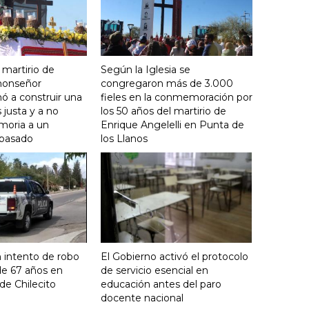
 martirio de
Según la Iglesia se
 monseñor
congregaron más de 3.000
ó a construir una
fieles en la conmemoración por
justa y a no
los 50 años del martirio de
moria a un
Enrique Angelelli en Punta de
 pasado
los Llanos
 intento de robo
El Gobierno activó el protocolo
de 67 años en
de servicio esencial en
de Chilecito
educación antes del paro
docente nacional