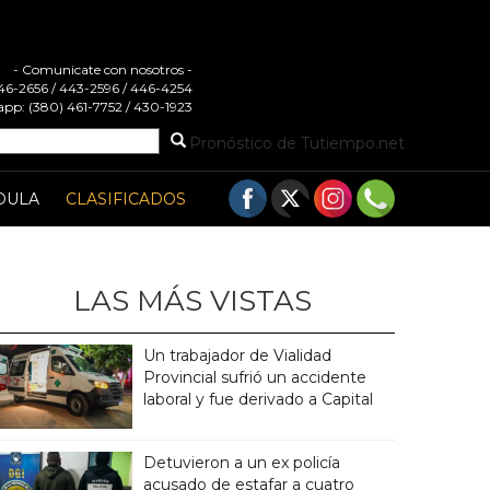
- Comunicate con nosotros -
 446-2656 / 443-2596 / 446-4254
pp: (380) 461-7752 / 430-1923
Pronóstico de Tutiempo.net
DULA
CLASIFICADOS
LAS MÁS VISTAS
Un trabajador de Vialidad
Provincial sufrió un accidente
laboral y fue derivado a Capital
Detuvieron a un ex policía
acusado de estafar a cuatro