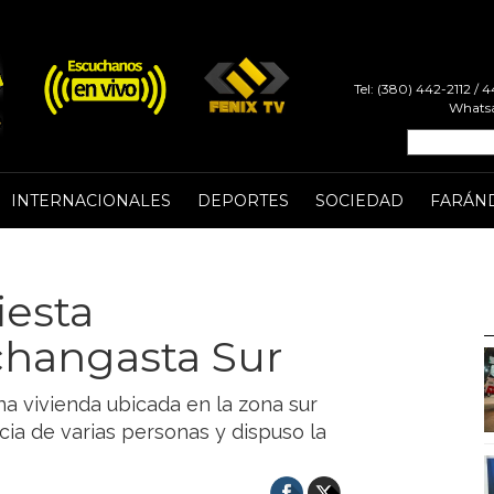
Tel: (380) 442-2112 /
Whatsa
INTERNACIONALES
DEPORTES
SOCIEDAD
FARÁN
iesta
changasta Sur
a vivienda ubicada en la zona sur
ncia de varias personas y dispuso la