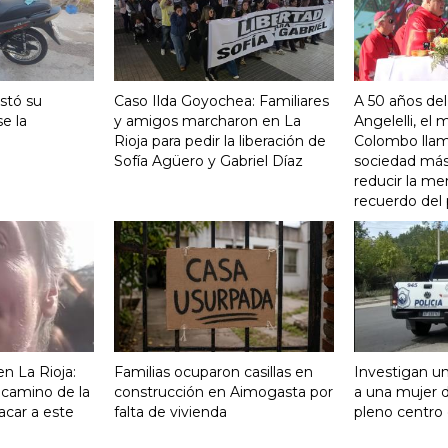
stó su
Caso Ilda Goyochea: Familiares
A 50 años del
e la
y amigos marcharon en La
Angelelli, el
Rioja para pedir la liberación de
Colombo llam
Sofía Agüero y Gabriel Díaz
sociedad más 
reducir la me
recuerdo del
n La Rioja:
Familias ocuparon casillas en
Investigan un
 camino de la
construcción en Aimogasta por
a una mujer 
acar a este
falta de vivienda
pleno centro 