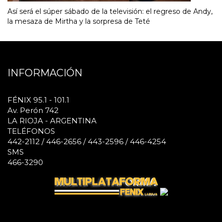
Así será el súper sábado de la televisión: el regreso de Andy,
la mesaza de Mirtha y la sorpresa de Teté
INFORMACIÓN
FÉNIX 95.1 - 101.1
Av. Perón 742
LA RIOJA - ARGENTINA
TELÉFONOS
442-2112 / 446-2656 / 443-2596 / 446-4254
SMS
466-3290