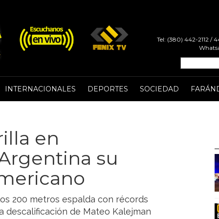
Tel: (380) 442-2112 /
Whatsa
INTERNACIONALES
DEPORTES
SOCIEDAD
FARÁN
illa en
 Argentina su
mericano
los 200 metros espalda con récords
ica descalificación de Mateo Kalejman