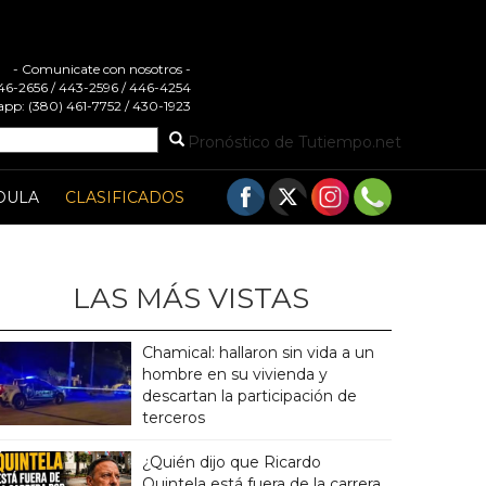
- Comunicate con nosotros -
 446-2656 / 443-2596 / 446-4254
pp: (380) 461-7752 / 430-1923
Pronóstico de Tutiempo.net
DULA
CLASIFICADOS
LAS MÁS VISTAS
Chamical: hallaron sin vida a un
hombre en su vivienda y
descartan la participación de
terceros
¿Quién dijo que Ricardo
Quintela está fuera de la carrera