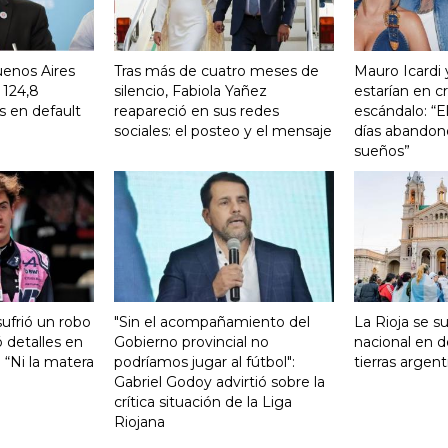
uenos Aires
Tras más de cuatro meses de
Mauro Icardi 
 124,8
silencio, Fabiola Yañez
estarían en cri
s en default
reapareció en sus redes
escándalo: “E
sociales: el posteo y el mensaje
días abandonó
sueños”
ufrió un robo
"Sin el acompañamiento del
La Rioja se s
 detalles en
Gobierno provincial no
nacional en d
: “Ni la matera
podríamos jugar al fútbol":
tierras argent
Gabriel Godoy advirtió sobre la
crítica situación de la Liga
Riojana