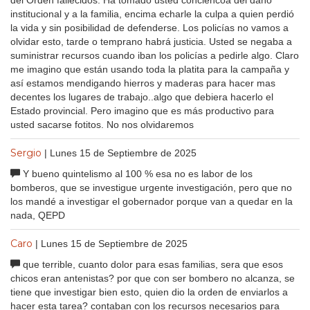
del Orden fallecidos. Ha tomado usted conciencoa del daño
institucional y a la familia, encima echarle la culpa a quien perdió
la vida y sin posibilidad de defenderse. Los policías no vamos a
olvidar esto, tarde o temprano habrá justicia. Usted se negaba a
suministrar recursos cuando iban los policías a pedirle algo. Claro
me imagino que están usando toda la platita para la campaña y
así estamos mendigando hierros y maderas para hacer mas
decentes los lugares de trabajo..algo que debiera hacerlo el
Estado provincial. Pero imagino que es más productivo para
usted sacarse fotitos. No nos olvidaremos
Sergio
| Lunes 15 de Septiembre de 2025
Y bueno quintelismo al 100 % esa no es labor de los
bomberos, que se investigue urgente investigación, pero que no
los mandé a investigar el gobernador porque van a quedar en la
nada, QEPD
Caro
| Lunes 15 de Septiembre de 2025
que terrible, cuanto dolor para esas familias, sera que esos
chicos eran antenistas? por que con ser bombero no alcanza, se
tiene que investigar bien esto, quien dio la orden de enviarlos a
hacer esta tarea? contaban con los recursos necesarios para