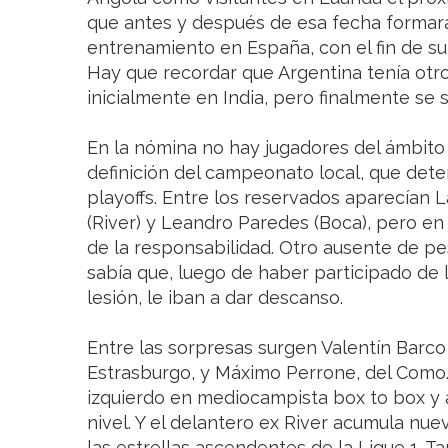
que antes y después de esa fecha forma
entrenamiento en España, con el fin de su
Hay que recordar que Argentina tenía otro
inicialmente en India, pero finalmente se 
En la nómina no hay jugadores del ámbito l
definición del campeonato local, que deter
playoffs. Entre los reservados aparecían 
(River) y Leandro Paredes (Boca), pero e
de la responsabilidad. Otro ausente de pe
sabía que, luego de haber participado de 
lesión, le iban a dar descanso.
Entre las sorpresas surgen Valentín Barco 
Estrasburgo, y Máximo Perrone, del Como. 
izquierdo en mediocampista box to box y 
nivel. Y el delantero ex River acumula nue
las estrellas ascendentes de la Ligue 1. T