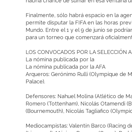
habría chance de sumar en esa ventana u
Finalmente, sólo habrá espacio en la age
permite disputar la FIFA en las horas prev
Mundo. Entre el 1 y el 9 de junio se podrí
para un torneo que comenzará oficialmente
LOS CONVOCADOS POR LA SELECCIÓN 
La nómina publicada por la
La nómina publicada por la AFA
Arqueros: Gerónimo Rulli (Olympique de Ma
Palace).
Defensores: Nahuel Molina (Atlético de Madr
Romero (Tottenham), Nicolás Otamendi (Be
(Bournemouth), Nicolás Tagliafico (Olympi
Mediocampistas: Valentín Barco (Racing de 