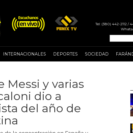
Tel: (380) 442-2112 /
Whatsa
INTERNACIONALES
DEPORTES
SOCIEDAD
FARÁN
 Messi y varias
caloni dio a
ista del año de
tina