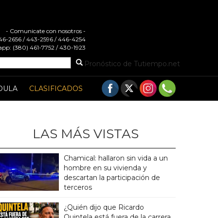
- Comunicate con nosotros -
 446-2656 / 443-2596 / 446-4254
pp: (380) 461-7752 / 430-1923
Pronóstico de Tutiempo.net
DULA
CLASIFICADOS
LAS MÁS VISTAS
Chamical: hallaron sin vida a un
hombre en su vivienda y
descartan la participación de
terceros
¿Quién dijo que Ricardo
Quintela está fuera de la carrera