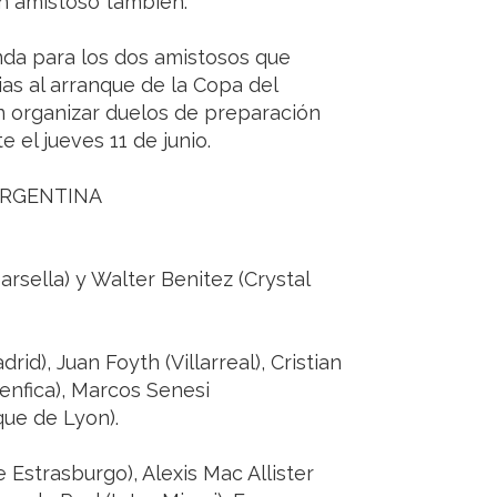
n amistoso también.
nda para los dos amistosos que
ias al arranque de la Copa del
an organizar duelos de preparación
 el jueves 11 de junio.
ARGENTINA
rsella) y Walter Benitez (Crystal
id), Juan Foyth (Villarreal), Cristian
nfica), Marcos Senesi
que de Lyon).
Estrasburgo), Alexis Mac Allister