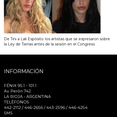
De Tini a Lali Espósito: los artistas que se expresaron sobre
la Ley de Tierras antes de la sesión en el Congreso
INFORMACIÓN
FÉNIX 95.1 - 101.1
Av. Perón 742
LA RIOJA - ARGENTINA
TELÉFONOS
442-2112 / 446-2656 / 443-2596 / 446-4254
SMS