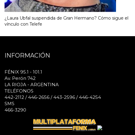
¿Laura Ubfal suspendida de Gran Hermano? Cómo sigue el
vínculo con Telefe
INFORMACIÓN
FÉNIX 95.1 - 101.1
Av. Perón 742
LA RIOJA - ARGENTINA
TELÉFONOS
442-2112 / 446-2656 / 443-2596 / 446-4254
SMS
466-3290