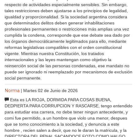
respecto de actividades especialmente sensibles. Sin embargo,
tales restricciones deben ajustarse a los principios de legalidad,
igualdad y proporcionalidad. Si la sociedad argentina considera
que determinados delitos deben generar inhabilitaciones
profesionales permanentes o restricciones más amplias una vez
cumplida la condena, corresponde que ese debate sea dado por
los órganos democráticamente legitimados para ello, mediante
reformas legislativas compatibles con el orden constitucional
vigente. Mientras nuestra Constitución, los tratados
internacionales y las leyes mantengan como objetivo la
reinserción social de las personas condenadas, ese mandato no
puede ser ignorado ni reemplazado por mecanismos de exclusión
social permanente.
Norma
| Martes 02 de Junio de 2026
Esta es LA RIOJA, DORMIDA PARA COSAS BUENA,
DEDPIERTA PARA CORRUPCION Y RASCARSE, tengo entendido
para estudiar esa carrera, no debe tener ningun antecedente, y
comi fue permitido, a un hombre que violo una menor, despues
que se tomo conocimiento a la sociedad, y denuncia a este
hombre , recien salen a decir, que no le daran la matricula, y la
DIRECTORA DEL PENAL SACANDOCE FOTO COMO HALGO