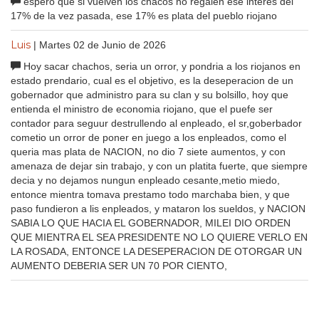
espero que si vuelven los chacos no regalen ese interes del
17% de la vez pasada, ese 17% es plata del pueblo riojano
Luis
| Martes 02 de Junio de 2026
Hoy sacar chachos, seria un orror, y pondria a los riojanos en
estado prendario, cual es el objetivo, es la deseperacion de un
gobernador que administro para su clan y su bolsillo, hoy que
entienda el ministro de economia riojano, que el puefe ser
contador para seguur destrullendo al enpleado, el sr,goberbador
cometio un orror de poner en juego a los enpleados, como el
queria mas plata de NACION, no dio 7 siete aumentos, y con
amenaza de dejar sin trabajo, y con un platita fuerte, que siempre
decia y no dejamos nungun enpleado cesante,metio miedo,
entonce mientra tomava prestamo todo marchaba bien, y que
paso fundieron a lis enpleados, y mataron los sueldos, y NACION
SABIA LO QUE HACIA EL GOBERNADOR, MILEI DIO ORDEN
QUE MIENTRA EL SEA PRESIDENTE NO LO QUIERE VERLO EN
LA ROSADA, ENTONCE LA DESEPERACION DE OTORGAR UN
AUMENTO DEBERIA SER UN 70 POR CIENTO,