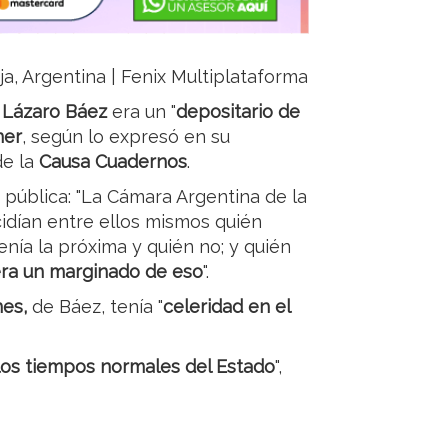
ja, Argentina | Fenix Multiplataforma
o
Lázaro Báez
era un "
depositario de
ner
, según lo expresó en su
de la
Causa Cuadernos
.
 pública: "La Cámara Argentina de la
dían entre ellos mismos quién
nía la próxima y quién no; y quién
era un marginado de eso
".
nes,
de Báez, tenía "
celeridad en el
 los tiempos normales del Estado
",