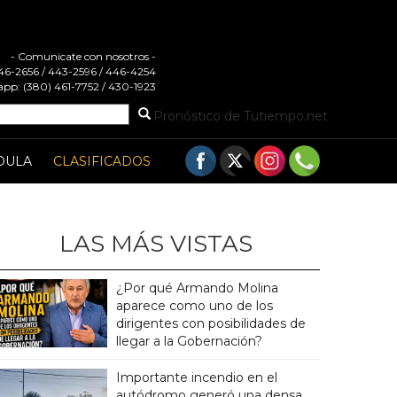
- Comunicate con nosotros -
 446-2656 / 443-2596 / 446-4254
pp: (380) 461-7752 / 430-1923
Pronóstico de Tutiempo.net
DULA
CLASIFICADOS
LAS MÁS VISTAS
¿Por qué Armando Molina
aparece como uno de los
dirigentes con posibilidades de
llegar a la Gobernación?
Importante incendio en el
autódromo generó una densa