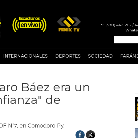
Tel: (380) 442-2112 /
Whatsa
INTERNACIONALES
DEPORTES
SOCIEDAD
FARÁN
zaro Báez era un
nfianza" de
TOF N°7, en Comodoro Py.