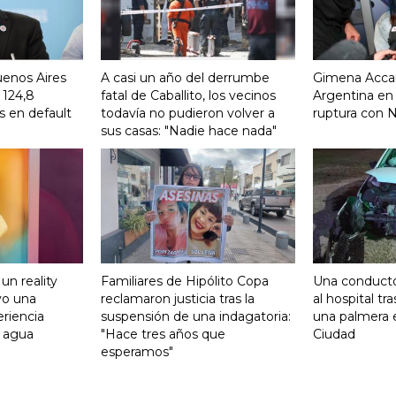
uenos Aires
A casi un año del derrumbe
Gimena Accard
 124,8
fatal de Caballito, los vecinos
Argentina en
s en default
todavía no pudieron volver a
ruptura con 
sus casas: "Nadie hace nada"
un reality
Familiares de Hipólito Copa
Una conducto
vo una
reclamaron justicia tras la
al hospital tr
riencia
suspensión de una indagatoria:
una palmera e
a agua
"Hace tres años que
Ciudad
esperamos"