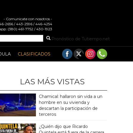
- Comunicate con nosotros -
 446-2656 / 443-2596 / 446-4254
pp: (380) 461-7752 / 430-1923
Pronóstico de Tutiempo.net
DULA
CLASIFICADOS
LAS MÁS VISTAS
Chamical: hallaron sin vida a un
hombre en su vivienda y
descartan la participación de
terceros
¿Quién dijo que Ricardo
Quintela está fuera de la carrera