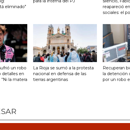
ng:
para la interna del PJ
silencio, Fabi
tá eliminado"
reapareció en
sociales: el 
ufrió un robo
La Rioja se sumó a la protesta
Recuperan bi
 detalles en
nacional en defensa de las
la detención
: “Ni la matera
tierras argentinas
por un robo e
ESAR