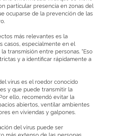
on particular presencia en zonas del
ue ocuparse de la prevención de las
o.
ectos más relevantes es la
os casos, especialmente en el
a transmisión entre personas. “Eso
rictas y a identificar rápidamente a
del virus es el roedor conocido
les y que puede transmitir la
or ello, recomendó evitar la
acios abiertos, ventilar ambientes
ores en viviendas y galpones.
ción del virus puede ser
to más extenso de las personas