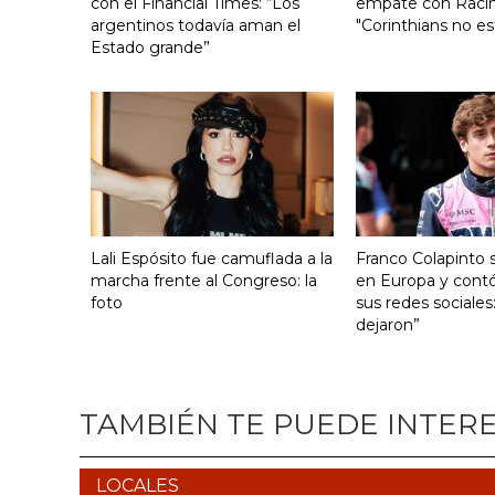
con el Financial Times: “Los
empate con Raci
argentinos todavía aman el
"Corinthians no es
Estado grande”
Lali Espósito fue camuflada a la
Franco Colapinto s
marcha frente al Congreso: la
en Europa y contó
foto
sus redes sociales
dejaron”
TAMBIÉN TE PUEDE INTER
LOCALES