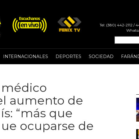
Tel: (380) 442-2112 /
Whatsa
INTERNACIONALES
DEPORTES
SOCIEDAD
FARÁN
, médico
 el aumento de
aís: “más que
que ocuparse de