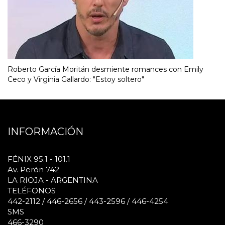
Roberto García Moritán desmiente romances con Emily
Ceco y Virginia Gallardo: "Estoy soltero"
INFORMACIÓN
FÉNIX 95.1 - 101.1
Av. Perón 742
LA RIOJA - ARGENTINA
TELÉFONOS
442-2112 / 446-2656 / 443-2596 / 446-4254
SMS
466-3290