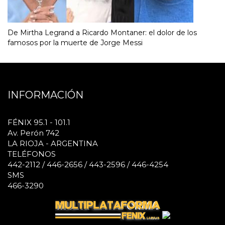
De Mirtha Legrand a Ricardo Montaner: el dolor de los
famosos por la muerte de Jorge Messi
INFORMACIÓN
FÉNIX 95.1 - 101.1
Av. Perón 742
LA RIOJA - ARGENTINA
TELÉFONOS
442-2112 / 446-2656 / 443-2596 / 446-4254
SMS
466-3290