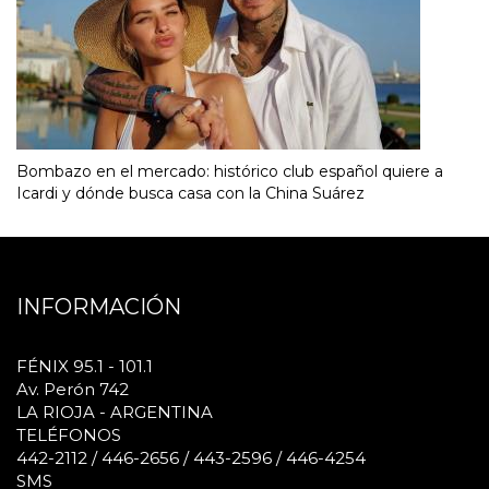
Bombazo en el mercado: histórico club español quiere a
Icardi y dónde busca casa con la China Suárez
INFORMACIÓN
FÉNIX 95.1 - 101.1
Av. Perón 742
LA RIOJA - ARGENTINA
TELÉFONOS
442-2112 / 446-2656 / 443-2596 / 446-4254
SMS