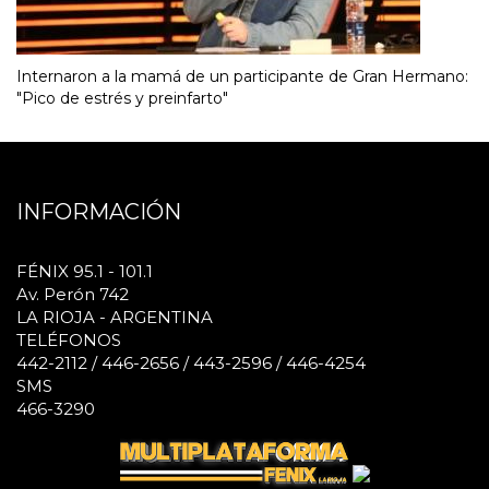
Internaron a la mamá de un participante de Gran Hermano:
"Pico de estrés y preinfarto"
INFORMACIÓN
FÉNIX 95.1 - 101.1
Av. Perón 742
LA RIOJA - ARGENTINA
TELÉFONOS
442-2112 / 446-2656 / 443-2596 / 446-4254
SMS
466-3290