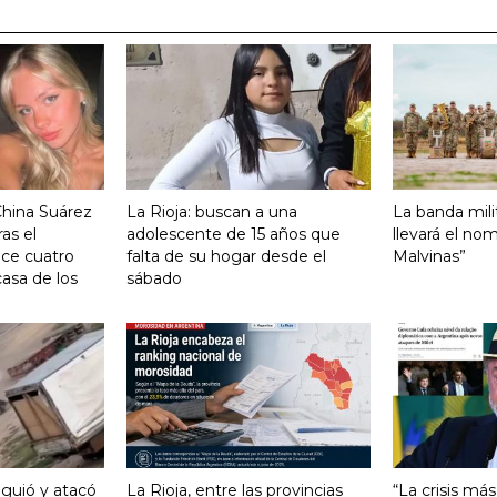
China Suárez
La Rioja: buscan a una
La banda mili
ras el
adolescente de 15 años que
llevará el no
ace cuatro
falta de su hogar desde el
Malvinas”
asa de los
sábado
iguió y atacó
La Rioja, entre las provincias
“La crisis má