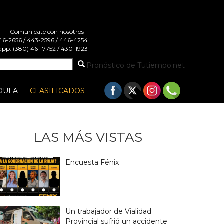
- Comunicate con nosotros -
 446-2656 / 443-2596 / 446-4254
pp: (380) 461-7752 / 430-1923
Pronóstico de Tutiempo.net
DULA
CLASIFICADOS
LAS MÁS VISTAS
Encuesta Fénix
Un trabajador de Vialidad
Provincial sufrió un accidente