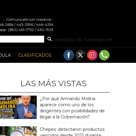
- Comunicate con nosotros -
 446-2656 / 443-2596 / 446-4254
pp: (380) 461-7752 / 430-1923
Pronóstico de Tutiempo.net
DULA
CLASIFICADOS
LAS MÁS VISTAS
¿Por qué Armando Molina
aparece como uno de los
dirigentes con posibilidades de
llegar a la Gobernación?
Chepes: detectaron productos
vencidos desde 2021 durante