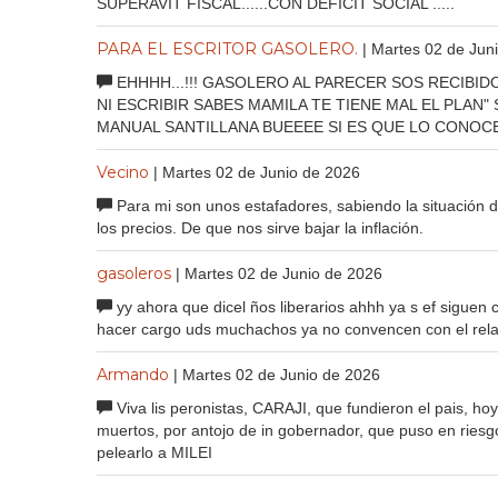
SUPERAVIT FISCAL......CON DEFICIT SOCIAL .....
PARA EL ESCRITOR GASOLERO.
| Martes 02 de Jun
EHHHH...!!! GASOLERO AL PARECER SOS RECIBID
NI ESCRIBIR SABES MAMILA TE TIENE MAL EL PLAN"
MANUAL SANTILLANA BUEEEE SI ES QUE LO CONOC
Vecino
| Martes 02 de Junio de 2026
Para mi son unos estafadores, sabiendo la situación del
los precios. De que nos sirve bajar la inflación.
gasoleros
| Martes 02 de Junio de 2026
yy ahora que dicel ños liberarios ahhh ya s ef siguen 
hacer cargo uds muchachos ya no convencen con el relatito
Armando
| Martes 02 de Junio de 2026
Viva lis peronistas, CARAJI, que fundieron el pais, ho
muertos, por antojo de in gobernador, que puso en riesgo
pelearlo a MILEI