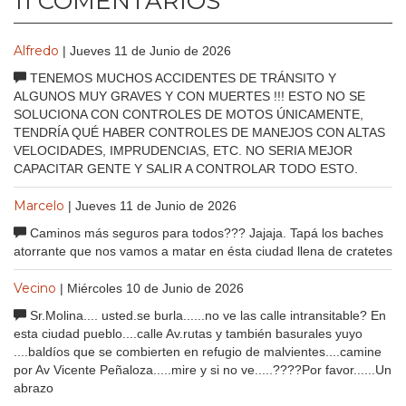
11 COMENTARIOS
Alfredo
| Jueves 11 de Junio de 2026
TENEMOS MUCHOS ACCIDENTES DE TRÁNSITO Y
ALGUNOS MUY GRAVES Y CON MUERTES !!! ESTO NO SE
SOLUCIONA CON CONTROLES DE MOTOS ÚNICAMENTE,
TENDRÍA QUÉ HABER CONTROLES DE MANEJOS CON ALTAS
VELOCIDADES, IMPRUDENCIAS, ETC. NO SERIA MEJOR
CAPACITAR GENTE Y SALIR A CONTROLAR TODO ESTO.
Marcelo
| Jueves 11 de Junio de 2026
Caminos más seguros para todos??? Jajaja. Tapá los baches
atorrante que nos vamos a matar en ésta ciudad llena de cratetes
Vecino
| Miércoles 10 de Junio de 2026
Sr.Molina.... usted.se burla......no ve las calle intransitable? En
esta ciudad pueblo....calle Av.rutas y también basurales yuyo
....baldíos que se combierten en refugio de malvientes....camine
por Av Vicente Peñaloza.....mire y si no ve.....????Por favor......Un
abrazo