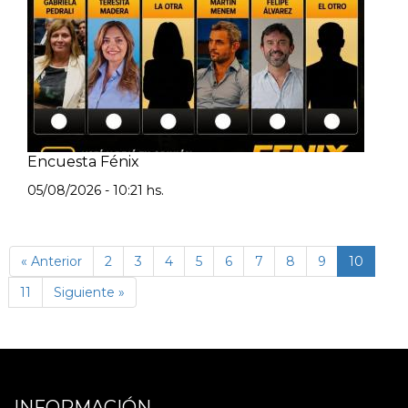
Encuesta Fénix
05/08/2026 - 10:21 hs.
(págin
« Anterior
2
3
4
5
6
7
8
9
10
actual)
11
Siguiente »
INFORMACIÓN